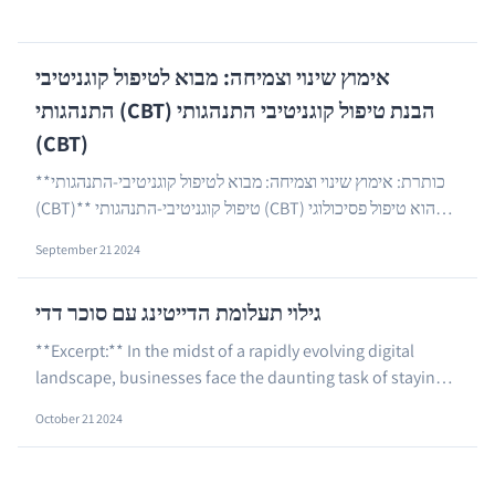
אימוץ שינוי וצמיחה: מבוא לטיפול קוגניטיבי
התנהגותי (CBT) הבנת טיפול קוגניטיבי התנהגותי
(CBT)
**כותרת: אימוץ שינוי וצמיחה: מבוא לטיפול קוגניטיבי-התנהגותי
(CBT)** טיפול קוגניטיבי-התנהגותי (CBT) הוא טיפול פסיכולוגי
…
יעיל ביותר הנמצא בשימוש נרחב לפ...
September 21 2024
גילוי תעלומת הדייטינג עם סוכר דדי
**Excerpt:** In the midst of a rapidly evolving digital
landscape, businesses face the daunting task of staying
ahead of the curve. With the constant ...
…
October 21 2024